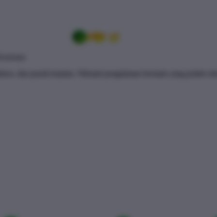
eseruan
, dan penuh kejutan. Nikmati pengalaman bermain yang praktis deng