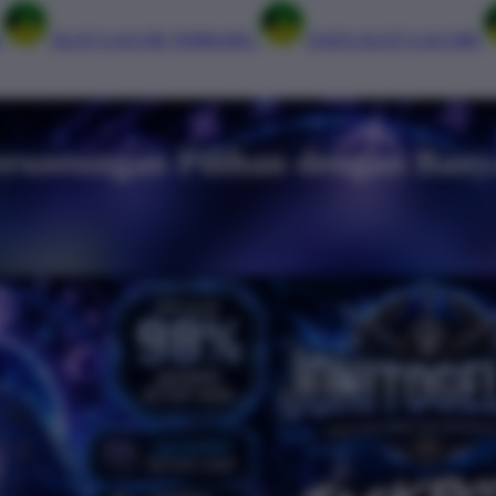
6
SLOT GACOR TERBARU
DATA SLOT GACORI
ntungan Pilihan dengan Bany