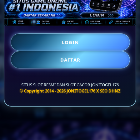
LOGIN
DAFTAR
SITUS SLOT RESMI DAN SLOT GACOR JONITOGEL176
© Copyright 2014 - 2026 JONITOGEL176 X SEO DHNZ