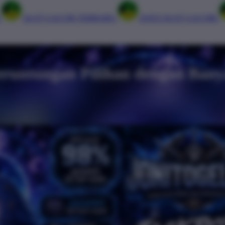
6
SLOT GACOR TERBARU
DATA SLOT GACORI
ntungan Pilihan dengan Bany