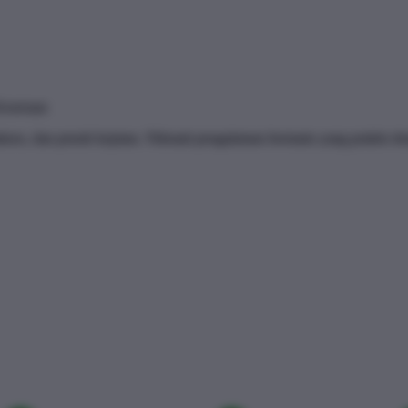
eseruan
, dan penuh kejutan. Nikmati pengalaman bermain yang praktis deng